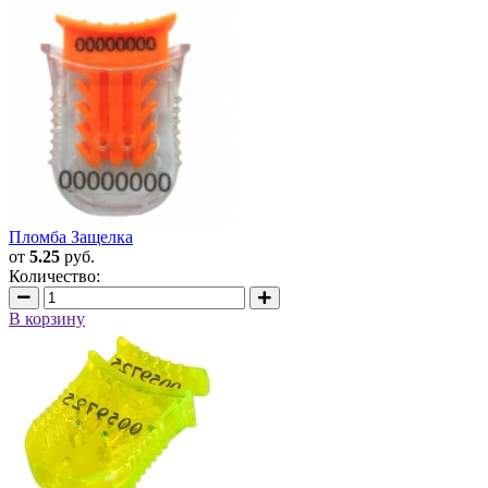
Пломба Защелка
от
5.25
руб.
Количество:
В корзину