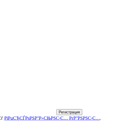
Регистрация
Сѓ
РїРµСЂСЃРѕРЅР°Р»СЊРЅС‹С… РґР°РЅРЅС‹С…
.