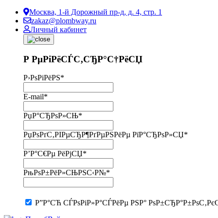
Москва, 1-й Дорожный пр-д, д. 4, стр. 1
zakaz@plombway.ru
Личный кабинет
Р РµРіРёСЃС‚СЂР°С†РёСЏ
Р›РѕРіРёРЅ
*
E-mail
*
РџР°СЂРѕР»СЊ
*
РџРѕРґС‚РІРµСЂР¶РґРµРЅРёРµ РїР°СЂРѕР»СЏ
*
Р’Р°С€Рµ РёРјСЏ
*
РњРѕР±РёР»СЊРЅС‹Р№
*
Р”Р°СЋ СЃРѕРіР»Р°СЃРёРµ РЅР° РѕР±СЂР°Р±РѕС‚Рє