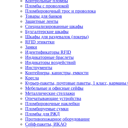
Контрольные пломбы
Пломбы с проволокой
Пломбировочный трос и проволока
Товары для банков
Защитные ленты
Cпециализированные шкафы
Бухгалтерские шкафы
Шкафы для раздевалок (локеры)
RFID этикетки
Замки
Идентификаторы RFID
Индикаторные браслеты
Индикаторы воздействий
Инструменты
Контейнеры, канистры, емкости
Кресла
Курьер-пакеты, почтовые пакеты, 1 класс, карманы
Мебельные и офисные сейфы
Металлические стеллажи
Опечатывающие устройства
Пломбировочные наклейки
Пломбируемые сумки
Пломбы для РЖД
Противопожарное оборудование
Сейф-пакеты, ИКАО