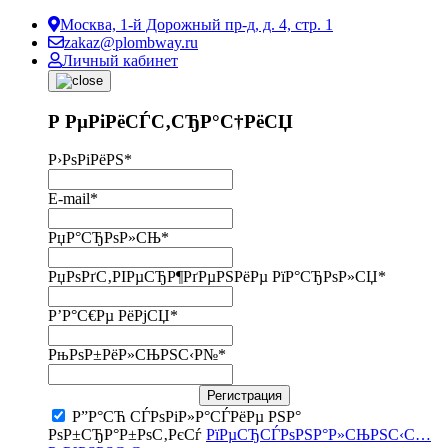
Москва, 1-й Дорожный пр-д, д. 4, стр. 1
zakaz@plombway.ru
Личный кабинет
Р РµРіРёСЃС‚СЂР°С†РёСЏ
Р›РѕРіРёРЅ
*
E-mail
*
РџР°СЂРѕР»СЊ
*
РџРѕРґС‚РІРµСЂР¶РґРµРЅРёРµ РїР°СЂРѕР»СЏ
*
Р’Р°С€Рµ РёРјСЏ
*
РњРѕР±РёР»СЊРЅС‹Р№
*
Регистрация
Р”Р°СЋ СЃРѕРіР»Р°СЃРёРµ РЅР°
РѕР±СЂР°Р±РѕС‚РєСѓ
РїРµСЂСЃРѕРЅР°Р»СЊРЅС‹С…