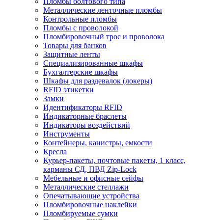
Пломбы болтового типа
Металлические ленточные пломбы
Контрольные пломбы
Пломбы с проволокой
Пломбировочный трос и проволока
Товары для банков
Защитные ленты
Cпециализированные шкафы
Бухгалтерские шкафы
Шкафы для раздевалок (локеры)
RFID этикетки
Замки
Идентификаторы RFID
Индикаторные браслеты
Индикаторы воздействий
Инструменты
Контейнеры, канистры, емкости
Кресла
Курьер-пакеты, почтовые пакеты, 1 класс,
карманы СД, ПВД Zip-Lock
Мебельные и офисные сейфы
Металлические стеллажи
Опечатывающие устройства
Пломбировочные наклейки
Пломбируемые сумки