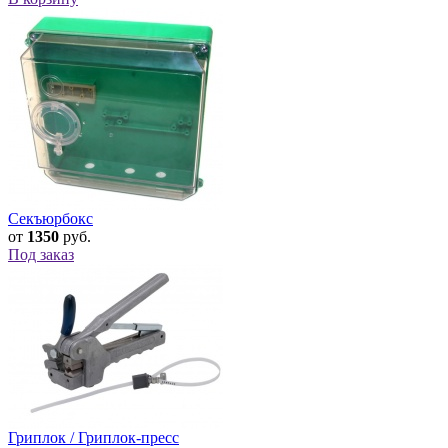
Секъюрбокс
от
1350
руб.
Под заказ
Гриплок / Гриплок-пресс