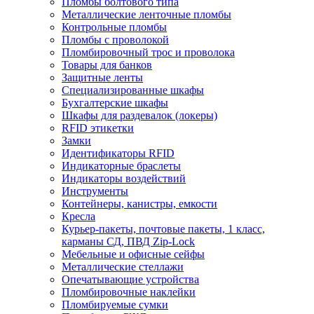
Пломбы болтового типа
Металлические ленточные пломбы
Контрольные пломбы
Пломбы с проволокой
Пломбировочный трос и проволока
Товары для банков
Защитные ленты
Cпециализированные шкафы
Бухгалтерские шкафы
Шкафы для раздевалок (локеры)
RFID этикетки
Замки
Идентификаторы RFID
Индикаторные браслеты
Индикаторы воздействий
Инструменты
Контейнеры, канистры, емкости
Кресла
Курьер-пакеты, почтовые пакеты, 1 класс,
карманы СД, ПВД Zip-Lock
Мебельные и офисные сейфы
Металлические стеллажи
Опечатывающие устройства
Пломбировочные наклейки
Пломбируемые сумки