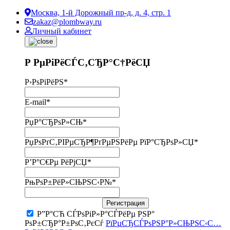
Москва, 1-й Дорожный пр-д, д. 4, стр. 1
zakaz@plombway.ru
Личный кабинет
Р РµРіРёСЃС‚СЂР°С†РёСЏ
Р›РѕРіРёРЅ
*
E-mail
*
РџР°СЂРѕР»СЊ
*
РџРѕРґС‚РІРµСЂР¶РґРµРЅРёРµ РїР°СЂРѕР»СЏ
*
Р’Р°С€Рµ РёРјСЏ
*
РњРѕР±РёР»СЊРЅС‹Р№
*
Регистрация
Р”Р°СЋ СЃРѕРіР»Р°СЃРёРµ РЅР°
РѕР±СЂР°Р±РѕС‚РєСѓ
РїРµСЂСЃРѕРЅР°Р»СЊРЅС‹С…