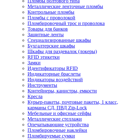
Пломбы болтового типа
Металлические ленточные пломбы
Контрольные пломбы
Пломбы с проволокой
Пломбировочный трос и проволока
Товары для банков
Защитные ленты
Cпециализированные шкафы
Бухгалтерские шкафы
Шкафы для раздевалок (локеры)
RFID этикетки
Замки
Идентификаторы RFID
Индикаторные браслеты
Индикаторы воздействий
Инструменты
Контейнеры, канистры, емкости
Кресла
Курьер-пакеты, почтовые пакеты, 1 класс,
карманы СД, ПВД Zip-Lock
Мебельные и офисные сейфы
Металлические стеллажи
Опечатывающие устройства
Пломбировочные наклейки
Пломбируемые сумки