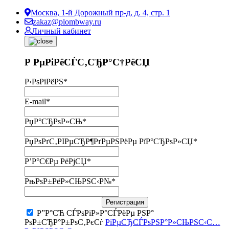
Москва, 1-й Дорожный пр-д, д. 4, стр. 1
zakaz@plombway.ru
Личный кабинет
Р РµРіРёСЃС‚СЂР°С†РёСЏ
Р›РѕРіРёРЅ
*
E-mail
*
РџР°СЂРѕР»СЊ
*
РџРѕРґС‚РІРµСЂР¶РґРµРЅРёРµ РїР°СЂРѕР»СЏ
*
Р’Р°С€Рµ РёРјСЏ
*
РњРѕР±РёР»СЊРЅС‹Р№
*
Регистрация
Р”Р°СЋ СЃРѕРіР»Р°СЃРёРµ РЅР°
РѕР±СЂР°Р±РѕС‚РєСѓ
РїРµСЂСЃРѕРЅР°Р»СЊРЅС‹С…