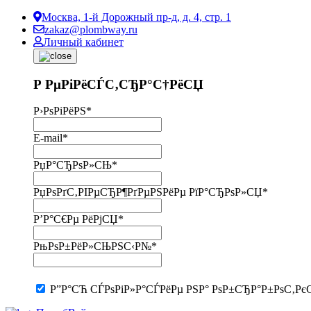
Москва, 1-й Дорожный пр-д, д. 4, стр. 1
zakaz@plombway.ru
Личный кабинет
Р РµРіРёСЃС‚СЂР°С†РёСЏ
Р›РѕРіРёРЅ
*
E-mail
*
РџР°СЂРѕР»СЊ
*
РџРѕРґС‚РІРµСЂР¶РґРµРЅРёРµ РїР°СЂРѕР»СЏ
*
Р’Р°С€Рµ РёРјСЏ
*
РњРѕР±РёР»СЊРЅС‹Р№
*
Р”Р°СЋ СЃРѕРіР»Р°СЃРёРµ РЅР° РѕР±СЂР°Р±РѕС‚Рє