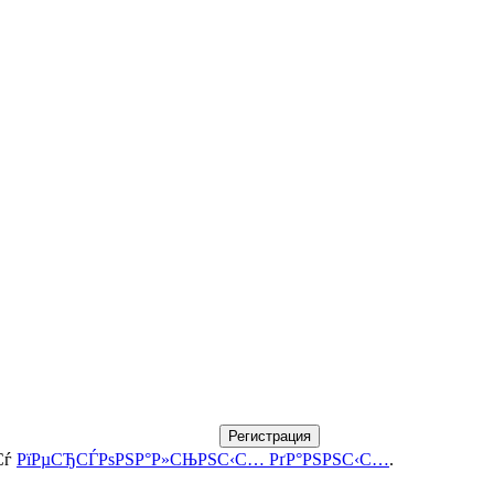
Регистрация
Сѓ
РїРµСЂСЃРѕРЅР°Р»СЊРЅС‹С… РґР°РЅРЅС‹С…
.