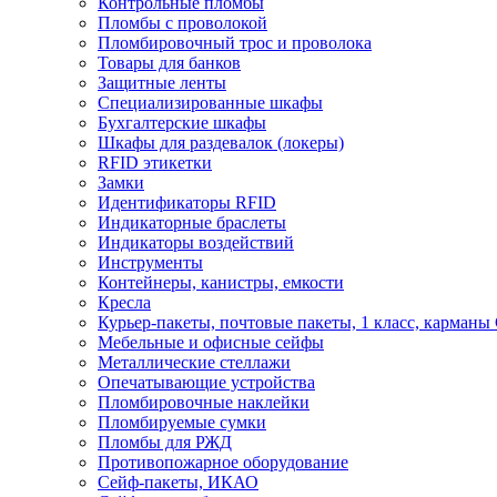
Контрольные пломбы
Пломбы с проволокой
Пломбировочный трос и проволока
Товары для банков
Защитные ленты
Cпециализированные шкафы
Бухгалтерские шкафы
Шкафы для раздевалок (локеры)
RFID этикетки
Замки
Идентификаторы RFID
Индикаторные браслеты
Индикаторы воздействий
Инструменты
Контейнеры, канистры, емкости
Кресла
Курьер-пакеты, почтовые пакеты, 1 класс, карманы
Мебельные и офисные сейфы
Металлические стеллажи
Опечатывающие устройства
Пломбировочные наклейки
Пломбируемые сумки
Пломбы для РЖД
Противопожарное оборудование
Сейф-пакеты, ИКАО