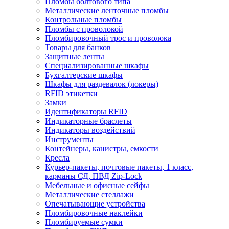
Пломбы болтового типа
Металлические ленточные пломбы
Контрольные пломбы
Пломбы с проволокой
Пломбировочный трос и проволока
Товары для банков
Защитные ленты
Cпециализированные шкафы
Бухгалтерские шкафы
Шкафы для раздевалок (локеры)
RFID этикетки
Замки
Идентификаторы RFID
Индикаторные браслеты
Индикаторы воздействий
Инструменты
Контейнеры, канистры, емкости
Кресла
Курьер-пакеты, почтовые пакеты, 1 класс,
карманы СД, ПВД Zip-Lock
Мебельные и офисные сейфы
Металлические стеллажи
Опечатывающие устройства
Пломбировочные наклейки
Пломбируемые сумки