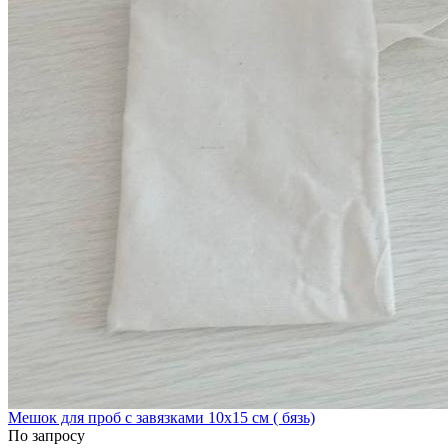
Мешок для проб с завязками 10х15 см ( бязь)
По запросу