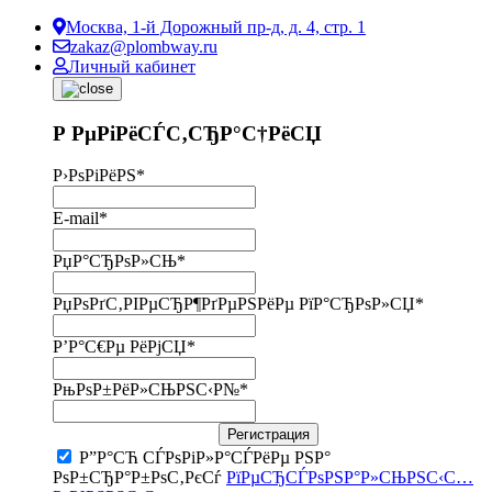
Москва, 1-й Дорожный пр-д, д. 4, стр. 1
zakaz@plombway.ru
Личный кабинет
Р РµРіРёСЃС‚СЂР°С†РёСЏ
Р›РѕРіРёРЅ
*
E-mail
*
РџР°СЂРѕР»СЊ
*
РџРѕРґС‚РІРµСЂР¶РґРµРЅРёРµ РїР°СЂРѕР»СЏ
*
Р’Р°С€Рµ РёРјСЏ
*
РњРѕР±РёР»СЊРЅС‹Р№
*
Регистрация
Р”Р°СЋ СЃРѕРіР»Р°СЃРёРµ РЅР°
РѕР±СЂР°Р±РѕС‚РєСѓ
РїРµСЂСЃРѕРЅР°Р»СЊРЅС‹С…