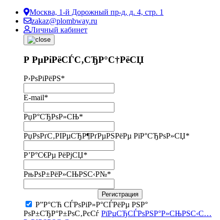
Москва, 1-й Дорожный пр-д, д. 4, стр. 1
zakaz@plombway.ru
Личный кабинет
Р РµРіРёСЃС‚СЂР°С†РёСЏ
Р›РѕРіРёРЅ
*
E-mail
*
РџР°СЂРѕР»СЊ
*
РџРѕРґС‚РІРµСЂР¶РґРµРЅРёРµ РїР°СЂРѕР»СЏ
*
Р’Р°С€Рµ РёРјСЏ
*
РњРѕР±РёР»СЊРЅС‹Р№
*
Регистрация
Р”Р°СЋ СЃРѕРіР»Р°СЃРёРµ РЅР°
РѕР±СЂР°Р±РѕС‚РєСѓ
РїРµСЂСЃРѕРЅР°Р»СЊРЅС‹С…