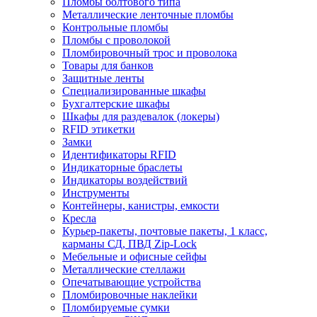
Пломбы болтового типа
Металлические ленточные пломбы
Контрольные пломбы
Пломбы с проволокой
Пломбировочный трос и проволока
Товары для банков
Защитные ленты
Cпециализированные шкафы
Бухгалтерские шкафы
Шкафы для раздевалок (локеры)
RFID этикетки
Замки
Идентификаторы RFID
Индикаторные браслеты
Индикаторы воздействий
Инструменты
Контейнеры, канистры, емкости
Кресла
Курьер-пакеты, почтовые пакеты, 1 класс,
карманы СД, ПВД Zip-Lock
Мебельные и офисные сейфы
Металлические стеллажи
Опечатывающие устройства
Пломбировочные наклейки
Пломбируемые сумки