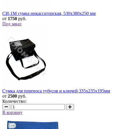
СИ-1М сумка инкассаторская, 530х380х250 мм
от
1750
руб.
Под заказ
Сумка для переноса тубусов и ключей,335х235х195мм
от
2500
руб.
Количество:
В корзину