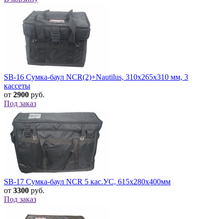
SB-16 Сумка-баул NCR(2)+Nautilus, 310х265х310 мм, 3
кассеты
от
2900
руб.
Под заказ
SB-17 Сумка-баул NCR 5 кас.УС, 615х280х400мм
от
3300
руб.
Под заказ