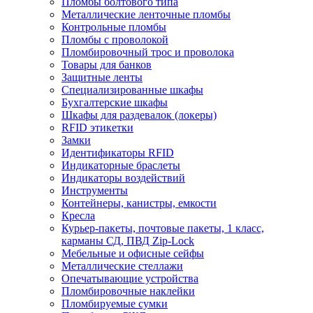
Пломбы болтового типа
Металлические ленточные пломбы
Контрольные пломбы
Пломбы с проволокой
Пломбировочный трос и проволока
Товары для банков
Защитные ленты
Cпециализированные шкафы
Бухгалтерские шкафы
Шкафы для раздевалок (локеры)
RFID этикетки
Замки
Идентификаторы RFID
Индикаторные браслеты
Индикаторы воздействий
Инструменты
Контейнеры, канистры, емкости
Кресла
Курьер-пакеты, почтовые пакеты, 1 класс,
карманы СД, ПВД Zip-Lock
Мебельные и офисные сейфы
Металлические стеллажи
Опечатывающие устройства
Пломбировочные наклейки
Пломбируемые сумки