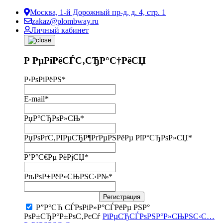
Москва, 1-й Дорожный пр-д, д. 4, стр. 1
zakaz@plombway.ru
Личный кабинет
Р РµРіРёСЃС‚СЂР°С†РёСЏ
Р›РѕРіРёРЅ
*
E-mail
*
РџР°СЂРѕР»СЊ
*
РџРѕРґС‚РІРµСЂР¶РґРµРЅРёРµ РїР°СЂРѕР»СЏ
*
Р’Р°С€Рµ РёРјСЏ
*
РњРѕР±РёР»СЊРЅС‹Р№
*
Регистрация
Р”Р°СЋ СЃРѕРіР»Р°СЃРёРµ РЅР°
РѕР±СЂР°Р±РѕС‚РєСѓ
РїРµСЂСЃРѕРЅР°Р»СЊРЅС‹С…