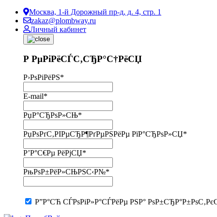
Москва, 1-й Дорожный пр-д, д. 4, стр. 1
zakaz@plombway.ru
Личный кабинет
Р РµРіРёСЃС‚СЂР°С†РёСЏ
Р›РѕРіРёРЅ
*
E-mail
*
РџР°СЂРѕР»СЊ
*
РџРѕРґС‚РІРµСЂР¶РґРµРЅРёРµ РїР°СЂРѕР»СЏ
*
Р’Р°С€Рµ РёРјСЏ
*
РњРѕР±РёР»СЊРЅС‹Р№
*
Р”Р°СЋ СЃРѕРіР»Р°СЃРёРµ РЅР° РѕР±СЂР°Р±РѕС‚Рє