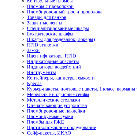
Контрольные пломбы
Пломбы с проволокой
Пломбировочный трос и проволока
Товары для банков
Защитные ленты
Cпециализированные шкафы
Бухгалтерские шкафы
Шкафы для раздевалок (локеры)
RFID этикетки
Замки
Идентификаторы RFID
Индикаторные браслеты
Индикаторы воздействий
Инструменты
Контейнеры, канистры, емкости
Кресла
Курьер-пакеты, почтовые пакеты, 1 класс, карманы
Мебельные и офисные сейфы
Металлические стеллажи
Опечатывающие устройства
Пломбировочные наклейки
Пломбируемые сумки
Пломбы для РЖД
Противопожарное оборудование
Сейф-пакеты, ИКАО