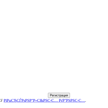
Регистрация
Сѓ
РїРµСЂСЃРѕРЅР°Р»СЊРЅС‹С… РґР°РЅРЅС‹С…
.