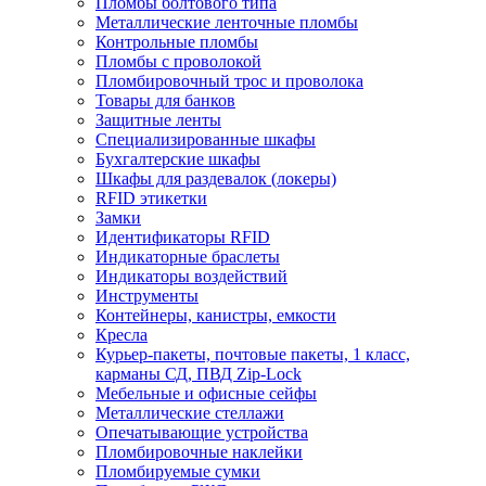
Пломбы болтового типа
Металлические ленточные пломбы
Контрольные пломбы
Пломбы с проволокой
Пломбировочный трос и проволока
Товары для банков
Защитные ленты
Cпециализированные шкафы
Бухгалтерские шкафы
Шкафы для раздевалок (локеры)
RFID этикетки
Замки
Идентификаторы RFID
Индикаторные браслеты
Индикаторы воздействий
Инструменты
Контейнеры, канистры, емкости
Кресла
Курьер-пакеты, почтовые пакеты, 1 класс,
карманы СД, ПВД Zip-Lock
Мебельные и офисные сейфы
Металлические стеллажи
Опечатывающие устройства
Пломбировочные наклейки
Пломбируемые сумки