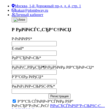
Москва, 1-й Дорожный пр-д, д. 4, стр. 1
zakaz@plombway.ru
Личный кабинет
Р РµРіРёСЃС‚СЂР°С†РёСЏ
Р›РѕРіРёРЅ
*
E-mail
*
РџР°СЂРѕР»СЊ
*
РџРѕРґС‚РІРµСЂР¶РґРµРЅРёРµ РїР°СЂРѕР»СЏ
*
Р’Р°С€Рµ РёРјСЏ
*
РњРѕР±РёР»СЊРЅС‹Р№
*
Регистрация
Р”Р°СЋ СЃРѕРіР»Р°СЃРёРµ РЅР°
РѕР±СЂР°Р±РѕС‚РєСѓ
РїРµСЂСЃРѕРЅР°Р»СЊРЅС‹С…