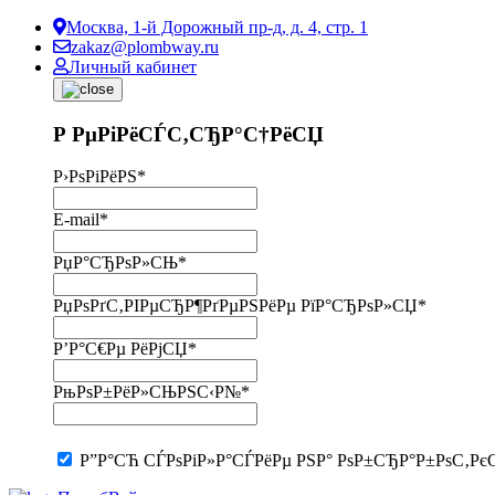
Москва, 1-й Дорожный пр-д, д. 4, стр. 1
zakaz@plombway.ru
Личный кабинет
Р РµРіРёСЃС‚СЂР°С†РёСЏ
Р›РѕРіРёРЅ
*
E-mail
*
РџР°СЂРѕР»СЊ
*
РџРѕРґС‚РІРµСЂР¶РґРµРЅРёРµ РїР°СЂРѕР»СЏ
*
Р’Р°С€Рµ РёРјСЏ
*
РњРѕР±РёР»СЊРЅС‹Р№
*
Р”Р°СЋ СЃРѕРіР»Р°СЃРёРµ РЅР° РѕР±СЂР°Р±РѕС‚Рє