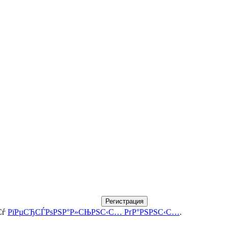
Регистрация
Сѓ
РїРµСЂСЃРѕРЅР°Р»СЊРЅС‹С… РґР°РЅРЅС‹С…
.