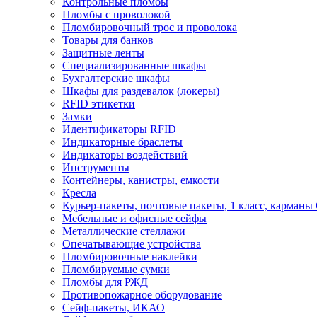
Контрольные пломбы
Пломбы с проволокой
Пломбировочный трос и проволока
Товары для банков
Защитные ленты
Cпециализированные шкафы
Бухгалтерские шкафы
Шкафы для раздевалок (локеры)
RFID этикетки
Замки
Идентификаторы RFID
Индикаторные браслеты
Индикаторы воздействий
Инструменты
Контейнеры, канистры, емкости
Кресла
Курьер-пакеты, почтовые пакеты, 1 класс, карманы
Мебельные и офисные сейфы
Металлические стеллажи
Опечатывающие устройства
Пломбировочные наклейки
Пломбируемые сумки
Пломбы для РЖД
Противопожарное оборудование
Сейф-пакеты, ИКАО