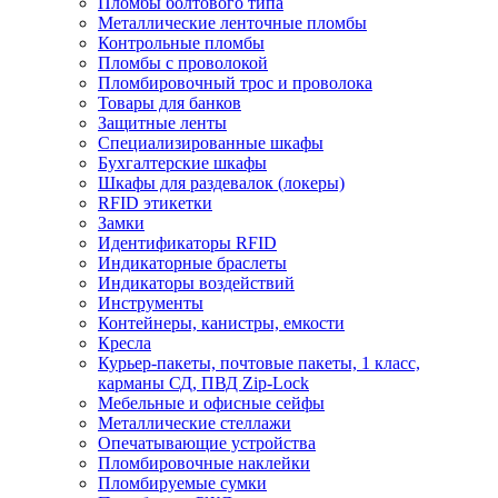
Пломбы болтового типа
Металлические ленточные пломбы
Контрольные пломбы
Пломбы с проволокой
Пломбировочный трос и проволока
Товары для банков
Защитные ленты
Cпециализированные шкафы
Бухгалтерские шкафы
Шкафы для раздевалок (локеры)
RFID этикетки
Замки
Идентификаторы RFID
Индикаторные браслеты
Индикаторы воздействий
Инструменты
Контейнеры, канистры, емкости
Кресла
Курьер-пакеты, почтовые пакеты, 1 класс,
карманы СД, ПВД Zip-Lock
Мебельные и офисные сейфы
Металлические стеллажи
Опечатывающие устройства
Пломбировочные наклейки
Пломбируемые сумки