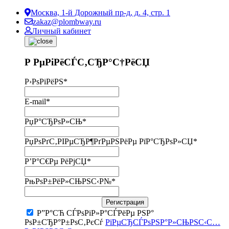
Москва, 1-й Дорожный пр-д, д. 4, стр. 1
zakaz@plombway.ru
Личный кабинет
Р РµРіРёСЃС‚СЂР°С†РёСЏ
Р›РѕРіРёРЅ
*
E-mail
*
РџР°СЂРѕР»СЊ
*
РџРѕРґС‚РІРµСЂР¶РґРµРЅРёРµ РїР°СЂРѕР»СЏ
*
Р’Р°С€Рµ РёРјСЏ
*
РњРѕР±РёР»СЊРЅС‹Р№
*
Регистрация
Р”Р°СЋ СЃРѕРіР»Р°СЃРёРµ РЅР°
РѕР±СЂР°Р±РѕС‚РєСѓ
РїРµСЂСЃРѕРЅР°Р»СЊРЅС‹С…