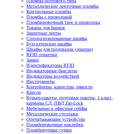
Пломбы болтового типа
Металлические ленточные пломбы
Контрольные пломбы
Пломбы с проволокой
Пломбировочный трос и проволока
Товары для банков
Защитные ленты
Cпециализированные шкафы
Бухгалтерские шкафы
Шкафы для раздевалок (локеры)
RFID этикетки
Замки
Идентификаторы RFID
Индикаторные браслеты
Индикаторы воздействий
Инструменты
Контейнеры, канистры, емкости
Кресла
Курьер-пакеты, почтовые пакеты, 1 класс,
карманы СД, ПВД Zip-Lock
Мебельные и офисные сейфы
Металлические стеллажи
Опечатывающие устройства
Пломбировочные наклейки
Пломбируемые сумки