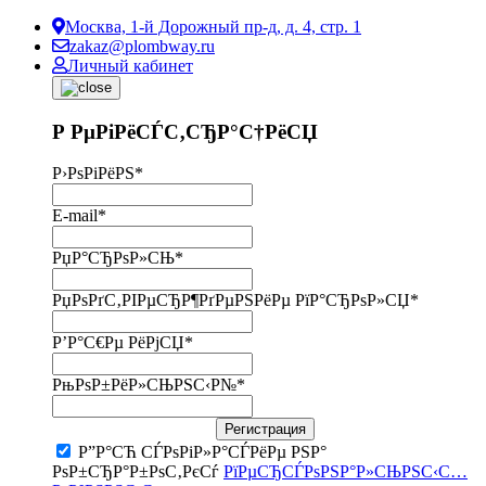
Москва, 1-й Дорожный пр-д, д. 4, стр. 1
zakaz@plombway.ru
Личный кабинет
Р РµРіРёСЃС‚СЂР°С†РёСЏ
Р›РѕРіРёРЅ
*
E-mail
*
РџР°СЂРѕР»СЊ
*
РџРѕРґС‚РІРµСЂР¶РґРµРЅРёРµ РїР°СЂРѕР»СЏ
*
Р’Р°С€Рµ РёРјСЏ
*
РњРѕР±РёР»СЊРЅС‹Р№
*
Регистрация
Р”Р°СЋ СЃРѕРіР»Р°СЃРёРµ РЅР°
РѕР±СЂР°Р±РѕС‚РєСѓ
РїРµСЂСЃРѕРЅР°Р»СЊРЅС‹С…