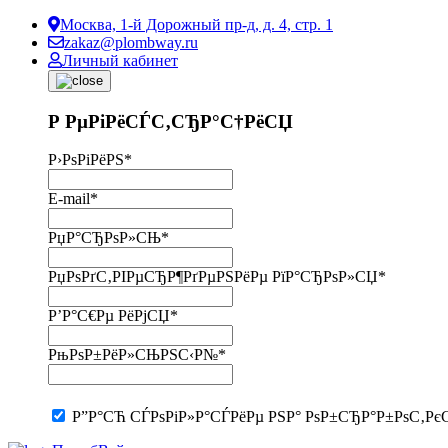
Москва, 1-й Дорожный пр-д, д. 4, стр. 1
zakaz@plombway.ru
Личный кабинет
Р РµРіРёСЃС‚СЂР°С†РёСЏ
Р›РѕРіРёРЅ
*
E-mail
*
РџР°СЂРѕР»СЊ
*
РџРѕРґС‚РІРµСЂР¶РґРµРЅРёРµ РїР°СЂРѕР»СЏ
*
Р’Р°С€Рµ РёРјСЏ
*
РњРѕР±РёР»СЊРЅС‹Р№
*
Р”Р°СЋ СЃРѕРіР»Р°СЃРёРµ РЅР° РѕР±СЂР°Р±РѕС‚Рє