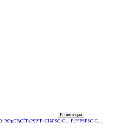
Регистрация
Сѓ
РїРµСЂСЃРѕРЅР°Р»СЊРЅС‹С… РґР°РЅРЅС‹С…
.