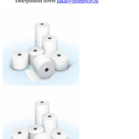
электронной почте
zakaz@plombway.ru