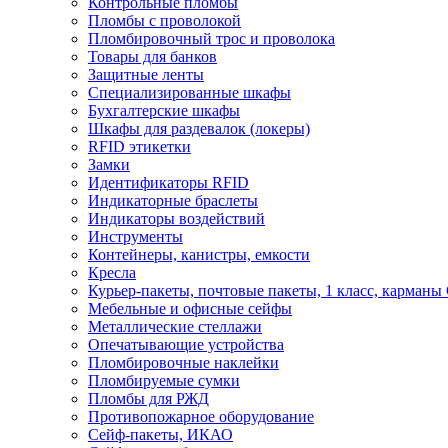
Контрольные пломбы
Пломбы с проволокой
Пломбировочный трос и проволока
Товары для банков
Защитные ленты
Cпециализированные шкафы
Бухгалтерские шкафы
Шкафы для раздевалок (локеры)
RFID этикетки
Замки
Идентификаторы RFID
Индикаторные браслеты
Индикаторы воздействий
Инструменты
Контейнеры, канистры, емкости
Кресла
Курьер-пакеты, почтовые пакеты, 1 класс, карманы
Мебельные и офисные сейфы
Металлические стеллажи
Опечатывающие устройства
Пломбировочные наклейки
Пломбируемые сумки
Пломбы для РЖД
Противопожарное оборудование
Сейф-пакеты, ИКАО