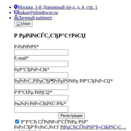
Москва, 1-й Дорожный пр-д, д. 4, стр. 1
zakaz@plombway.ru
Личный кабинет
Р РµРіРёСЃС‚СЂР°С†РёСЏ
Р›РѕРіРёРЅ
*
E-mail
*
РџР°СЂРѕР»СЊ
*
РџРѕРґС‚РІРµСЂР¶РґРµРЅРёРµ РїР°СЂРѕР»СЏ
*
Р’Р°С€Рµ РёРјСЏ
*
РњРѕР±РёР»СЊРЅС‹Р№
*
Регистрация
Р”Р°СЋ СЃРѕРіР»Р°СЃРёРµ РЅР°
РѕР±СЂР°Р±РѕС‚РєСѓ
РїРµСЂСЃРѕРЅР°Р»СЊРЅС‹С…