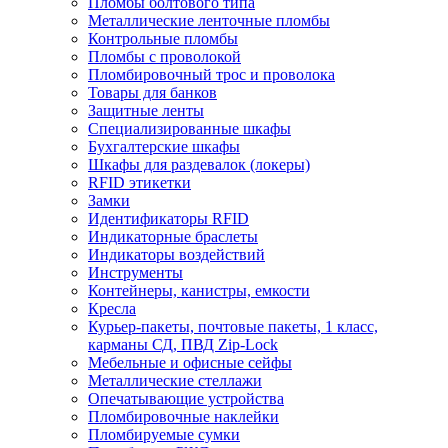
Пломбы болтового типа
Металлические ленточные пломбы
Контрольные пломбы
Пломбы с проволокой
Пломбировочный трос и проволока
Товары для банков
Защитные ленты
Cпециализированные шкафы
Бухгалтерские шкафы
Шкафы для раздевалок (локеры)
RFID этикетки
Замки
Идентификаторы RFID
Индикаторные браслеты
Индикаторы воздействий
Инструменты
Контейнеры, канистры, емкости
Кресла
Курьер-пакеты, почтовые пакеты, 1 класс,
карманы СД, ПВД Zip-Lock
Мебельные и офисные сейфы
Металлические стеллажи
Опечатывающие устройства
Пломбировочные наклейки
Пломбируемые сумки