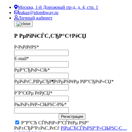
Москва, 1-й Дорожный пр-д, д. 4, стр. 1
zakaz@plombway.ru
Личный кабинет
Р РµРіРёСЃС‚СЂР°С†РёСЏ
Р›РѕРіРёРЅ
*
E-mail
*
РџР°СЂРѕР»СЊ
*
РџРѕРґС‚РІРµСЂР¶РґРµРЅРёРµ РїР°СЂРѕР»СЏ
*
Р’Р°С€Рµ РёРјСЏ
*
РњРѕР±РёР»СЊРЅС‹Р№
*
Регистрация
Р”Р°СЋ СЃРѕРіР»Р°СЃРёРµ РЅР°
РѕР±СЂР°Р±РѕС‚РєСѓ
РїРµСЂСЃРѕРЅР°Р»СЊРЅС‹С…