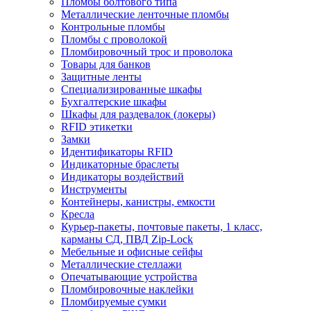
Пломбы болтового типа
Металлические ленточные пломбы
Контрольные пломбы
Пломбы с проволокой
Пломбировочный трос и проволока
Товары для банков
Защитные ленты
Cпециализированные шкафы
Бухгалтерские шкафы
Шкафы для раздевалок (локеры)
RFID этикетки
Замки
Идентификаторы RFID
Индикаторные браслеты
Индикаторы воздействий
Инструменты
Контейнеры, канистры, емкости
Кресла
Курьер-пакеты, почтовые пакеты, 1 класс,
карманы СД, ПВД Zip-Lock
Мебельные и офисные сейфы
Металлические стеллажи
Опечатывающие устройства
Пломбировочные наклейки
Пломбируемые сумки