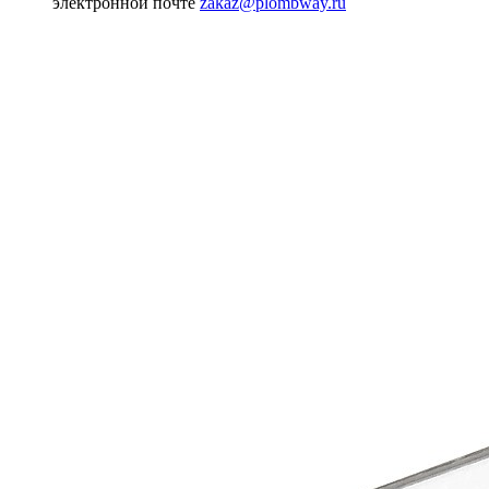
электронной почте
zakaz@plombway.ru