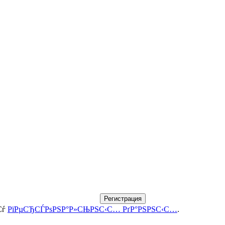
Регистрация
Сѓ
РїРµСЂСЃРѕРЅР°Р»СЊРЅС‹С… РґР°РЅРЅС‹С…
.