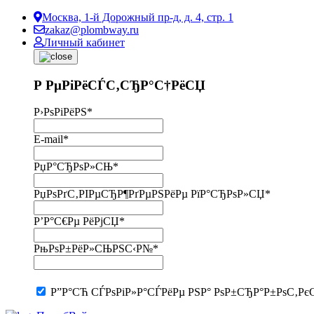
Москва, 1-й Дорожный пр-д, д. 4, стр. 1
zakaz@plombway.ru
Личный кабинет
Р РµРіРёСЃС‚СЂР°С†РёСЏ
Р›РѕРіРёРЅ
*
E-mail
*
РџР°СЂРѕР»СЊ
*
РџРѕРґС‚РІРµСЂР¶РґРµРЅРёРµ РїР°СЂРѕР»СЏ
*
Р’Р°С€Рµ РёРјСЏ
*
РњРѕР±РёР»СЊРЅС‹Р№
*
Р”Р°СЋ СЃРѕРіР»Р°СЃРёРµ РЅР° РѕР±СЂР°Р±РѕС‚Рє