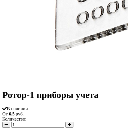
Ротор-1 приборы учета
В наличии
От
6.5
руб.
Количество: