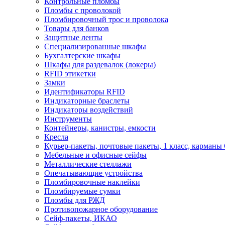
Контрольные пломбы
Пломбы с проволокой
Пломбировочный трос и проволока
Товары для банков
Защитные ленты
Cпециализированные шкафы
Бухгалтерские шкафы
Шкафы для раздевалок (локеры)
RFID этикетки
Замки
Идентификаторы RFID
Индикаторные браслеты
Индикаторы воздействий
Инструменты
Контейнеры, канистры, емкости
Кресла
Курьер-пакеты, почтовые пакеты, 1 класс, карманы
Мебельные и офисные сейфы
Металлические стеллажи
Опечатывающие устройства
Пломбировочные наклейки
Пломбируемые сумки
Пломбы для РЖД
Противопожарное оборудование
Сейф-пакеты, ИКАО