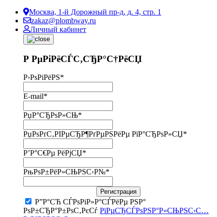
Москва, 1-й Дорожный пр-д, д. 4, стр. 1
zakaz@plombway.ru
Личный кабинет
Р РµРіРёСЃС‚СЂР°С†РёСЏ
Р›РѕРіРёРЅ
*
E-mail
*
РџР°СЂРѕР»СЊ
*
РџРѕРґС‚РІРµСЂР¶РґРµРЅРёРµ РїР°СЂРѕР»СЏ
*
Р’Р°С€Рµ РёРјСЏ
*
РњРѕР±РёР»СЊРЅС‹Р№
*
Регистрация
Р”Р°СЋ СЃРѕРіР»Р°СЃРёРµ РЅР°
РѕР±СЂР°Р±РѕС‚РєСѓ
РїРµСЂСЃРѕРЅР°Р»СЊРЅС‹С…