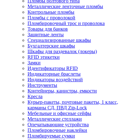
Пломбы болтового типа
Металлические ленточные пломбы
Контрольные пломбы
Пломбы с проволокой
Пломбировочный трос и проволока
Товары для банков
Защитные ленты
Cпециализированные шкафы
Бухгалтерские шкафы
Шкафы для раздевалок (локеры)
RFID этикетки
Замки
Идентификаторы RFID
Индикаторные браслеты
Индикаторы воздействий
Инструменты
Контейнеры, канистры, емкости
Кресла
Курьер-пакеты, почтовые пакеты, 1 класс,
карманы СД, ПВД Zip-Lock
Мебельные и офисные сейфы
Металлические стеллажи
Опечатывающие устройства
Пломбировочные наклейки
Пломбируемые сумки