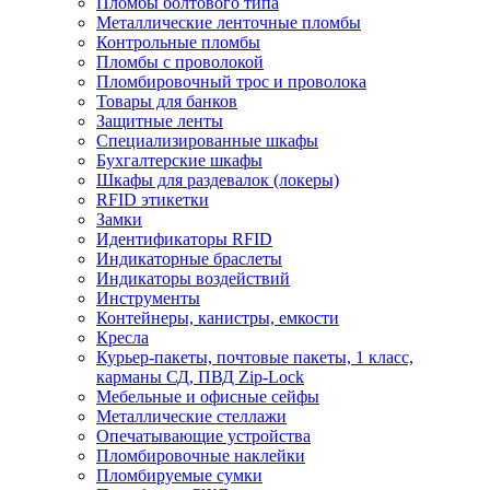
Пломбы болтового типа
Металлические ленточные пломбы
Контрольные пломбы
Пломбы с проволокой
Пломбировочный трос и проволока
Товары для банков
Защитные ленты
Cпециализированные шкафы
Бухгалтерские шкафы
Шкафы для раздевалок (локеры)
RFID этикетки
Замки
Идентификаторы RFID
Индикаторные браслеты
Индикаторы воздействий
Инструменты
Контейнеры, канистры, емкости
Кресла
Курьер-пакеты, почтовые пакеты, 1 класс,
карманы СД, ПВД Zip-Lock
Мебельные и офисные сейфы
Металлические стеллажи
Опечатывающие устройства
Пломбировочные наклейки
Пломбируемые сумки