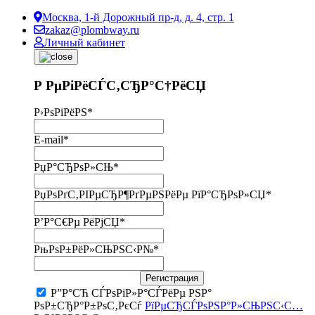
Москва, 1-й Дорожный пр-д, д. 4, стр. 1
zakaz@plombway.ru
Личный кабинет
Р РµРіРёСЃС‚СЂР°С†РёСЏ
Р›РѕРіРёРЅ
*
E-mail
*
РџР°СЂРѕР»СЊ
*
РџРѕРґС‚РІРµСЂР¶РґРµРЅРёРµ РїР°СЂРѕР»СЏ
*
Р’Р°С€Рµ РёРјСЏ
*
РњРѕР±РёР»СЊРЅС‹Р№
*
Регистрация
Р”Р°СЋ СЃРѕРіР»Р°СЃРёРµ РЅР°
РѕР±СЂР°Р±РѕС‚РєСѓ
РїРµСЂСЃРѕРЅР°Р»СЊРЅС‹С…