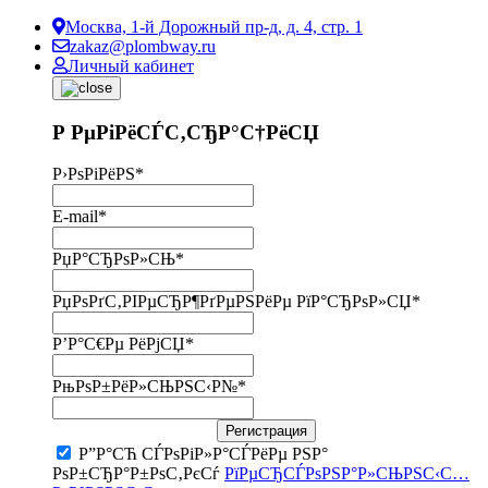
Москва, 1-й Дорожный пр-д, д. 4, стр. 1
zakaz@plombway.ru
Личный кабинет
Р РµРіРёСЃС‚СЂР°С†РёСЏ
Р›РѕРіРёРЅ
*
E-mail
*
РџР°СЂРѕР»СЊ
*
РџРѕРґС‚РІРµСЂР¶РґРµРЅРёРµ РїР°СЂРѕР»СЏ
*
Р’Р°С€Рµ РёРјСЏ
*
РњРѕР±РёР»СЊРЅС‹Р№
*
Регистрация
Р”Р°СЋ СЃРѕРіР»Р°СЃРёРµ РЅР°
РѕР±СЂР°Р±РѕС‚РєСѓ
РїРµСЂСЃРѕРЅР°Р»СЊРЅС‹С…