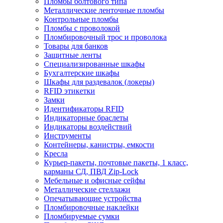
Пломбы болтового типа
Металлические ленточные пломбы
Контрольные пломбы
Пломбы с проволокой
Пломбировочный трос и проволока
Товары для банков
Защитные ленты
Cпециализированные шкафы
Бухгалтерские шкафы
Шкафы для раздевалок (локеры)
RFID этикетки
Замки
Идентификаторы RFID
Индикаторные браслеты
Индикаторы воздействий
Инструменты
Контейнеры, канистры, емкости
Кресла
Курьер-пакеты, почтовые пакеты, 1 класс,
карманы СД, ПВД Zip-Lock
Мебельные и офисные сейфы
Металлические стеллажи
Опечатывающие устройства
Пломбировочные наклейки
Пломбируемые сумки