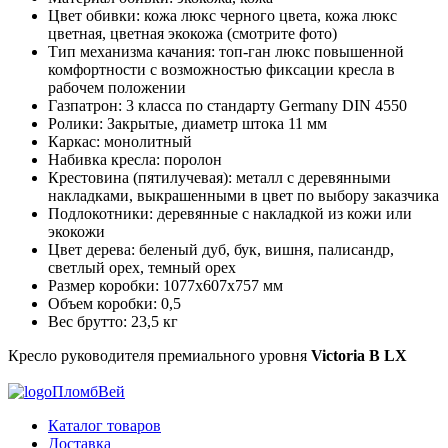
Цвет обивки: кожа люкс черного цвета, кожа люкс
цветная, цветная экокожа (смотрите фото)
Тип механизма качания: топ-ган люкс повышенной
комфортности с возможностью фиксации кресла в
рабочем положении
Газпатрон: 3 класса по стандарту Germany DIN 4550
Ролики: Закрытые, диаметр штока 11 мм
Каркас: монолитный
Набивка кресла: поролон
Крестовина (пятилучевая): металл с деревянными
накладками, выкрашенными в цвет по выбору заказчика
Подлокотники: деревянные с накладкой из кожи или
экокожи
Цвет дерева: беленый дуб, бук, вишня, палисандр,
светлый орех, темный орех
Размер коробки: 1077х607х757 мм
Объем коробки: 0,5
Вес брутто: 23,5 кг
Кресло руководителя премиального уровня
Victoria B LX
ПломбВей
Каталог товаров
Доставка