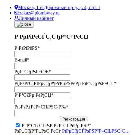
Москва, 1-й Дорожный пр-д, д. 4, стр. 1
zakaz@plombway.ru
Личный кабинет
Р РµРіРёСЃС‚СЂР°С†РёСЏ
Р›РѕРіРёРЅ
*
E-mail
*
РџР°СЂРѕР»СЊ
*
РџРѕРґС‚РІРµСЂР¶РґРµРЅРёРµ РїР°СЂРѕР»СЏ
*
Р’Р°С€Рµ РёРјСЏ
*
РњРѕР±РёР»СЊРЅС‹Р№
*
Регистрация
Р”Р°СЋ СЃРѕРіР»Р°СЃРёРµ РЅР°
РѕР±СЂР°Р±РѕС‚РєСѓ
РїРµСЂСЃРѕРЅР°Р»СЊРЅС‹С…