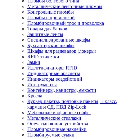
Пломбы болтового типа
Металлические ленточные пломбы
Контрольные пломбы
Пломбы с проволокой
Пломбировочный трос и проволока
Товары для банков
Защитные ленты
Cпециализированные шкафы
Бухгалтерские шкафы
Шкафы для раздевалок (локеры)
RFID этикетки
Замки
Идентификаторы RFID
Индикаторные браслеты
Индикаторы воздействий
Инструменты
Контейнеры, канистры, емкости
Кресла
Курьер-пакеты, почтовые пакеты, 1 класс,
карманы СД, ПВД Zip-Lock
Мебельные и офисные сейфы
Металлические стеллажи
Опечатывающие устройства
Пломбировочные наклейки
Пломбируемые сумки