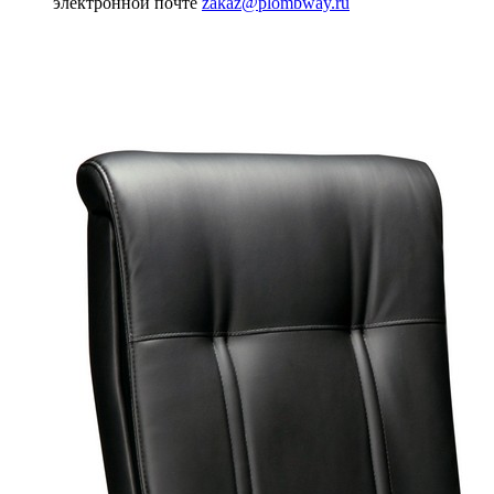
электронной почте
zakaz@plombway.ru