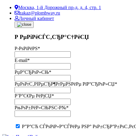
Москва, 1-й Дорожный пр-д, д. 4, стр. 1
zakaz@plombway.ru
Личный кабинет
Р РµРіРёСЃС‚СЂР°С†РёСЏ
Р›РѕРіРёРЅ
*
E-mail
*
РџР°СЂРѕР»СЊ
*
РџРѕРґС‚РІРµСЂР¶РґРµРЅРёРµ РїР°СЂРѕР»СЏ
*
Р’Р°С€Рµ РёРјСЏ
*
РњРѕР±РёР»СЊРЅС‹Р№
*
Р”Р°СЋ СЃРѕРіР»Р°СЃРёРµ РЅР° РѕР±СЂР°Р±РѕС‚Рє