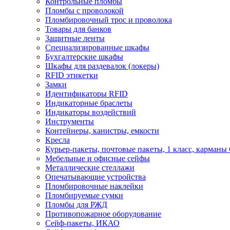
Контрольные пломбы
Пломбы с проволокой
Пломбировочный трос и проволока
Товары для банков
Защитные ленты
Cпециализированные шкафы
Бухгалтерские шкафы
Шкафы для раздевалок (локеры)
RFID этикетки
Замки
Идентификаторы RFID
Индикаторные браслеты
Индикаторы воздействий
Инструменты
Контейнеры, канистры, емкости
Кресла
Курьер-пакеты, почтовые пакеты, 1 класс, карманы
Мебельные и офисные сейфы
Металлические стеллажи
Опечатывающие устройства
Пломбировочные наклейки
Пломбируемые сумки
Пломбы для РЖД
Противопожарное оборудование
Сейф-пакеты, ИКАО