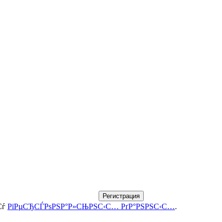
Регистрация
Сѓ
РїРµСЂСЃРѕРЅР°Р»СЊРЅС‹С… РґР°РЅРЅС‹С…
.