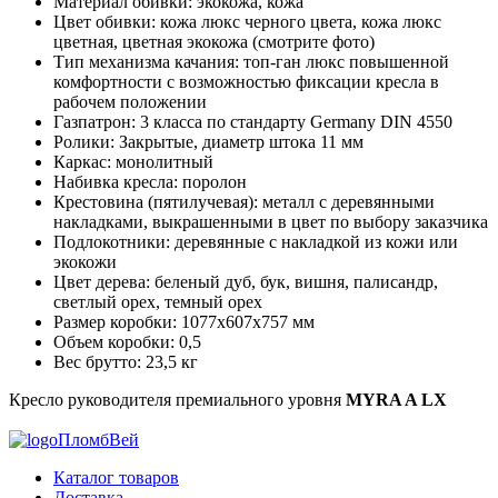
Материал обивки: экокожа, кожа
Цвет обивки: кожа люкс черного цвета, кожа люкс
цветная, цветная экокожа (смотрите фото)
Тип механизма качания: топ-ган люкс повышенной
комфортности с возможностью фиксации кресла в
рабочем положении
Газпатрон: 3 класса по стандарту Germany DIN 4550
Ролики: Закрытые, диаметр штока 11 мм
Каркас: монолитный
Набивка кресла: поролон
Крестовина (пятилучевая): металл с деревянными
накладками, выкрашенными в цвет по выбору заказчика
Подлокотники: деревянные с накладкой из кожи или
экокожи
Цвет дерева: беленый дуб, бук, вишня, палисандр,
светлый орех, темный орех
Размер коробки: 1077х607х757 мм
Объем коробки: 0,5
Вес брутто: 23,5 кг
Кресло руководителя премиального уровня
MYRA A LX
ПломбВей
Каталог товаров
Доставка