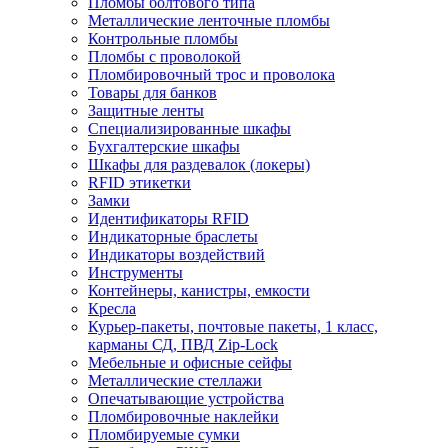
Пломбы болтового типа
Металлические ленточные пломбы
Контрольные пломбы
Пломбы с проволокой
Пломбировочный трос и проволока
Товары для банков
Защитные ленты
Cпециализированные шкафы
Бухгалтерские шкафы
Шкафы для раздевалок (локеры)
RFID этикетки
Замки
Идентификаторы RFID
Индикаторные браслеты
Индикаторы воздействий
Инструменты
Контейнеры, канистры, емкости
Кресла
Курьер-пакеты, почтовые пакеты, 1 класс,
карманы СД, ПВД Zip-Lock
Мебельные и офисные сейфы
Металлические стеллажи
Опечатывающие устройства
Пломбировочные наклейки
Пломбируемые сумки