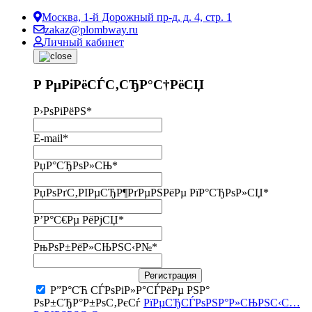
Москва, 1-й Дорожный пр-д, д. 4, стр. 1
zakaz@plombway.ru
Личный кабинет
Р РµРіРёСЃС‚СЂР°С†РёСЏ
Р›РѕРіРёРЅ
*
E-mail
*
РџР°СЂРѕР»СЊ
*
РџРѕРґС‚РІРµСЂР¶РґРµРЅРёРµ РїР°СЂРѕР»СЏ
*
Р’Р°С€Рµ РёРјСЏ
*
РњРѕР±РёР»СЊРЅС‹Р№
*
Регистрация
Р”Р°СЋ СЃРѕРіР»Р°СЃРёРµ РЅР°
РѕР±СЂР°Р±РѕС‚РєСѓ
РїРµСЂСЃРѕРЅР°Р»СЊРЅС‹С…