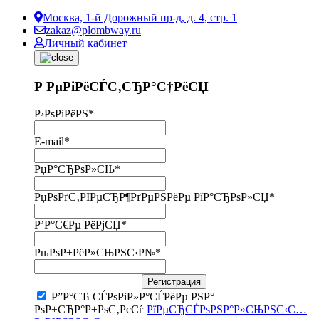
Москва, 1-й Дорожный пр-д, д. 4, стр. 1
zakaz@plombway.ru
Личный кабинет
Р РµРіРёСЃС‚СЂР°С†РёСЏ
Р›РѕРіРёРЅ
*
E-mail
*
РџР°СЂРѕР»СЊ
*
РџРѕРґС‚РІРµСЂР¶РґРµРЅРёРµ РїР°СЂРѕР»СЏ
*
Р’Р°С€Рµ РёРјСЏ
*
РњРѕР±РёР»СЊРЅС‹Р№
*
Регистрация
Р”Р°СЋ СЃРѕРіР»Р°СЃРёРµ РЅР°
РѕР±СЂР°Р±РѕС‚РєСѓ
РїРµСЂСЃРѕРЅР°Р»СЊРЅС‹С…