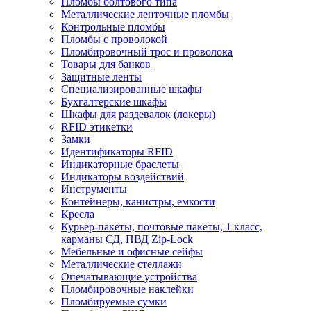
Пломбы болтового типа
Металлические ленточные пломбы
Контрольные пломбы
Пломбы с проволокой
Пломбировочный трос и проволока
Товары для банков
Защитные ленты
Cпециализированные шкафы
Бухгалтерские шкафы
Шкафы для раздевалок (локеры)
RFID этикетки
Замки
Идентификаторы RFID
Индикаторные браслеты
Индикаторы воздействий
Инструменты
Контейнеры, канистры, емкости
Кресла
Курьер-пакеты, почтовые пакеты, 1 класс,
карманы СД, ПВД Zip-Lock
Мебельные и офисные сейфы
Металлические стеллажи
Опечатывающие устройства
Пломбировочные наклейки
Пломбируемые сумки