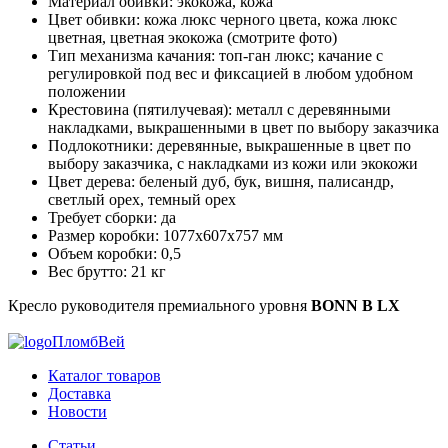
Материал обивки: экокожа, кожа
Цвет обивки: кожа люкс черного цвета, кожа люкс
цветная, цветная экокожа (смотрите фото)
Тип механизма качания: топ-ган люкс; качание с
регулировкой под вес и фиксацией в любом удобном
положении
Крестовина (пятилучевая): металл с деревянными
накладками, выкрашенными в цвет по выбору заказчика
Подлокотники: деревянные, выкрашенные в цвет по
выбору заказчика, с накладками из кожи или экокожи
Цвет дерева: беленый дуб, бук, вишня, палисандр,
светлый орех, темный орех
Требует сборки: да
Размер коробки: 1077х607х757 мм
Объем коробки: 0,5
Вес брутто: 21 кг
Кресло руководителя премиального уровня
BONN B LX
ПломбВей
Каталог товаров
Доставка
Новости
Статьи