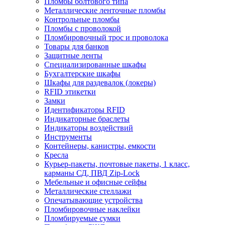
Пломбы болтового типа
Металлические ленточные пломбы
Контрольные пломбы
Пломбы с проволокой
Пломбировочный трос и проволока
Товары для банков
Защитные ленты
Cпециализированные шкафы
Бухгалтерские шкафы
Шкафы для раздевалок (локеры)
RFID этикетки
Замки
Идентификаторы RFID
Индикаторные браслеты
Индикаторы воздействий
Инструменты
Контейнеры, канистры, емкости
Кресла
Курьер-пакеты, почтовые пакеты, 1 класс,
карманы СД, ПВД Zip-Lock
Мебельные и офисные сейфы
Металлические стеллажи
Опечатывающие устройства
Пломбировочные наклейки
Пломбируемые сумки