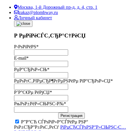
Москва, 1-й Дорожный пр-д, д. 4, стр. 1
zakaz@plombway.ru
Личный кабинет
Р РµРіРёСЃС‚СЂР°С†РёСЏ
Р›РѕРіРёРЅ
*
E-mail
*
РџР°СЂРѕР»СЊ
*
РџРѕРґС‚РІРµСЂР¶РґРµРЅРёРµ РїР°СЂРѕР»СЏ
*
Р’Р°С€Рµ РёРјСЏ
*
РњРѕР±РёР»СЊРЅС‹Р№
*
Регистрация
Р”Р°СЋ СЃРѕРіР»Р°СЃРёРµ РЅР°
РѕР±СЂР°Р±РѕС‚РєСѓ
РїРµСЂСЃРѕРЅР°Р»СЊРЅС‹С…