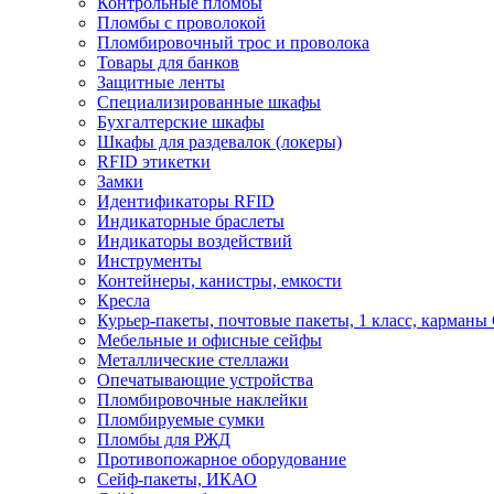
Контрольные пломбы
Пломбы с проволокой
Пломбировочный трос и проволока
Товары для банков
Защитные ленты
Cпециализированные шкафы
Бухгалтерские шкафы
Шкафы для раздевалок (локеры)
RFID этикетки
Замки
Идентификаторы RFID
Индикаторные браслеты
Индикаторы воздействий
Инструменты
Контейнеры, канистры, емкости
Кресла
Курьер-пакеты, почтовые пакеты, 1 класс, карманы
Мебельные и офисные сейфы
Металлические стеллажи
Опечатывающие устройства
Пломбировочные наклейки
Пломбируемые сумки
Пломбы для РЖД
Противопожарное оборудование
Сейф-пакеты, ИКАО