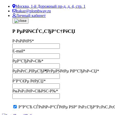
Москва, 1-й Дорожный пр-д, д. 4, стр. 1
zakaz@plombway.ru
Личный кабинет
Р РµРіРёСЃС‚СЂР°С†РёСЏ
Р›РѕРіРёРЅ
*
E-mail
*
РџР°СЂРѕР»СЊ
*
РџРѕРґС‚РІРµСЂР¶РґРµРЅРёРµ РїР°СЂРѕР»СЏ
*
Р’Р°С€Рµ РёРјСЏ
*
РњРѕР±РёР»СЊРЅС‹Р№
*
Р”Р°СЋ СЃРѕРіР»Р°СЃРёРµ РЅР° РѕР±СЂР°Р±РѕС‚Рє