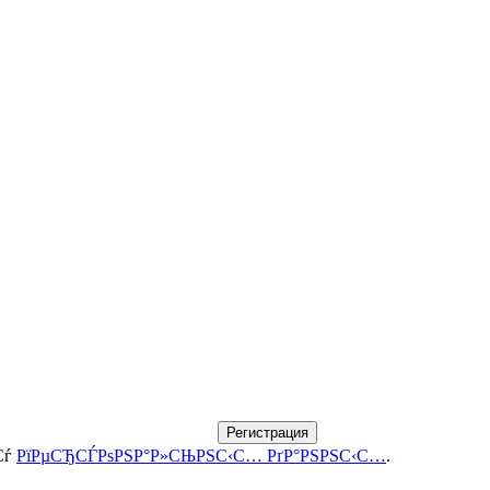
Регистрация
Сѓ
РїРµСЂСЃРѕРЅР°Р»СЊРЅС‹С… РґР°РЅРЅС‹С…
.