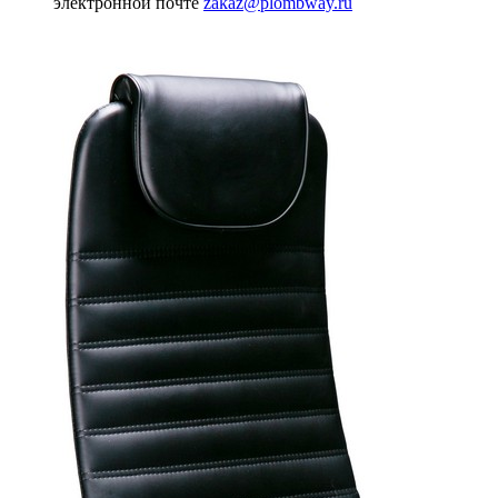
электронной почте
zakaz@plombway.ru