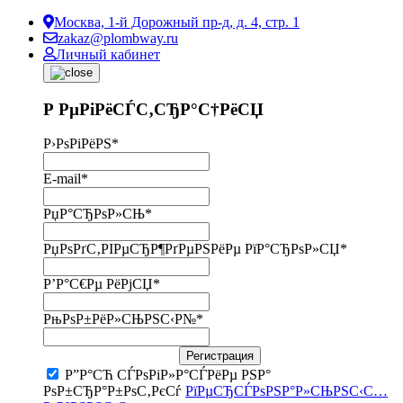
Москва, 1-й Дорожный пр-д, д. 4, стр. 1
zakaz@plombway.ru
Личный кабинет
Р РµРіРёСЃС‚СЂР°С†РёСЏ
Р›РѕРіРёРЅ
*
E-mail
*
РџР°СЂРѕР»СЊ
*
РџРѕРґС‚РІРµСЂР¶РґРµРЅРёРµ РїР°СЂРѕР»СЏ
*
Р’Р°С€Рµ РёРјСЏ
*
РњРѕР±РёР»СЊРЅС‹Р№
*
Регистрация
Р”Р°СЋ СЃРѕРіР»Р°СЃРёРµ РЅР°
РѕР±СЂР°Р±РѕС‚РєСѓ
РїРµСЂСЃРѕРЅР°Р»СЊРЅС‹С…