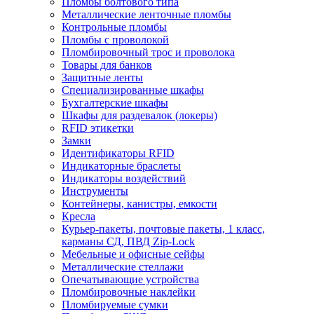
Пломбы болтового типа
Металлические ленточные пломбы
Контрольные пломбы
Пломбы с проволокой
Пломбировочный трос и проволока
Товары для банков
Защитные ленты
Cпециализированные шкафы
Бухгалтерские шкафы
Шкафы для раздевалок (локеры)
RFID этикетки
Замки
Идентификаторы RFID
Индикаторные браслеты
Индикаторы воздействий
Инструменты
Контейнеры, канистры, емкости
Кресла
Курьер-пакеты, почтовые пакеты, 1 класс,
карманы СД, ПВД Zip-Lock
Мебельные и офисные сейфы
Металлические стеллажи
Опечатывающие устройства
Пломбировочные наклейки
Пломбируемые сумки