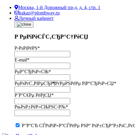
Москва, 1-й Дорожный пр-д, д. 4, стр. 1
zakaz@plombway.ru
Личный кабинет
Р РµРіРёСЃС‚СЂР°С†РёСЏ
Р›РѕРіРёРЅ
*
E-mail
*
РџР°СЂРѕР»СЊ
*
РџРѕРґС‚РІРµСЂР¶РґРµРЅРёРµ РїР°СЂРѕР»СЏ
*
Р’Р°С€Рµ РёРјСЏ
*
РњРѕР±РёР»СЊРЅС‹Р№
*
Р”Р°СЋ СЃРѕРіР»Р°СЃРёРµ РЅР° РѕР±СЂР°Р±РѕС‚Рє