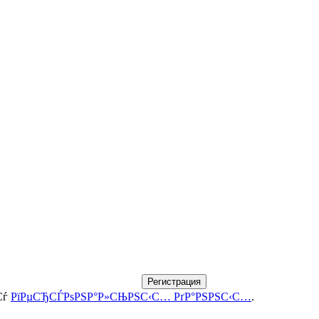
Регистрация
Сѓ
РїРµСЂСЃРѕРЅР°Р»СЊРЅС‹С… РґР°РЅРЅС‹С…
.