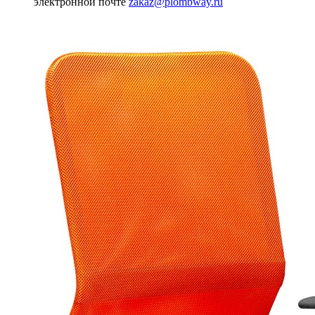
электронной почте
zakaz@plombway.ru