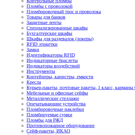
Контрольные пломбы
Пломбы с проволокой
Пломбировочный трос и проволока
Товары для банков
Защитные ленты
Cпециализированные шкафы
Бухгалтерские шкафы
Шкафы для раздевалок (локеры)
RFID этикетки
Замки
Идентификаторы RFID
Индикаторные браслеты
Индикаторы воздействий
Инструменты
Контейнеры, канистры, емкости
Кресла
Курьер-пакеты, почтовые пакеты, 1 класс, карманы
Мебельные и офисные сейфы
Металлические стеллажи
Опечатывающие устройства
Пломбировочные наклейки
Пломбируемые сумки
Пломбы для РЖД
Противопожарное оборудование
Сейф-пакеты, ИКАО