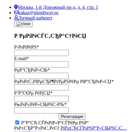
Москва, 1-й Дорожный пр-д, д. 4, стр. 1
zakaz@plombway.ru
Личный кабинет
Р РµРіРёСЃС‚СЂР°С†РёСЏ
Р›РѕРіРёРЅ
*
E-mail
*
РџР°СЂРѕР»СЊ
*
РџРѕРґС‚РІРµСЂР¶РґРµРЅРёРµ РїР°СЂРѕР»СЏ
*
Р’Р°С€Рµ РёРјСЏ
*
РњРѕР±РёР»СЊРЅС‹Р№
*
Регистрация
Р”Р°СЋ СЃРѕРіР»Р°СЃРёРµ РЅР°
РѕР±СЂР°Р±РѕС‚РєСѓ
РїРµСЂСЃРѕРЅР°Р»СЊРЅС‹С…