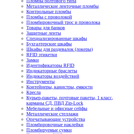
Пломбы болтового типа
Металлические ленточные пломбы
Контрольные пломбы
Пломбы с проволокой
Пломбировочный трос и проволока
Товары для банков
Защитные ленты
Cпециализированные шкафы
Бухгалтерские шкафы
Шкафы для раздевалок (локеры)
RFID этикетки
Замки
Идентификаторы RFID
Индикаторные браслеты
Индикаторы воздействий
Инструменты
Контейнеры, канистры, емкости
Кресла
Курьер-пакеты, почтовые пакеты, 1 класс,
карманы СД, ПВД Zip-Lock
Мебельные и офисные сейфы
Металлические стеллажи
Опечатывающие устройства
Пломбировочные наклейки
Пломбируемые сумки